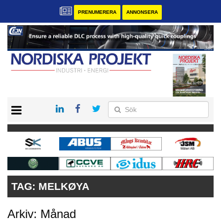
PRENUMERERA
ANNONSERA
START
KONTAKT
VÅRA ANDRA MAGASIN
PRENUMERERA
ANNONSERA
TAG:
MELKØYA
Arkiv: Månad