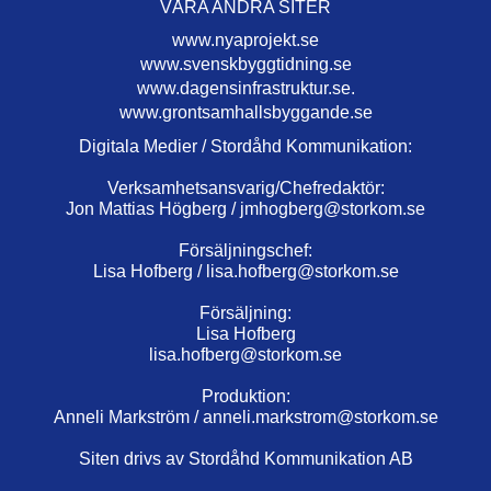
VÅRA ANDRA SITER
www.nyaprojekt.se
www.svenskbyggtidning.se
www.dagensinfrastruktur.se.
www.grontsamhallsbyggande.se
Digitala Medier / Stordåhd Kommunikation:
Verksamhetsansvarig/Chefredaktör:
Jon Mattias Högberg /
jmhogberg@storkom.se
Försäljningschef:
Lisa Hofberg /
lisa.hofberg@storkom.se
Försäljning:
Lisa Hofberg
lisa.hofberg@storkom.se
Produktion:
Anneli Markström /
anneli.markstrom@storkom.se
Siten drivs av Stordåhd Kommunikation AB