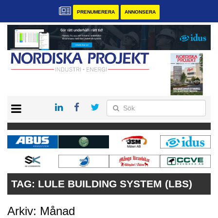
PRENUMERERA
ANNONSERA
START
KONTAKT
VÅRA ANDRA MAGASIN
PRENUMERERA
ANNONSERA
TAG:
LULE BUILDING SYSTEM (LBS)
Arkiv: Månad