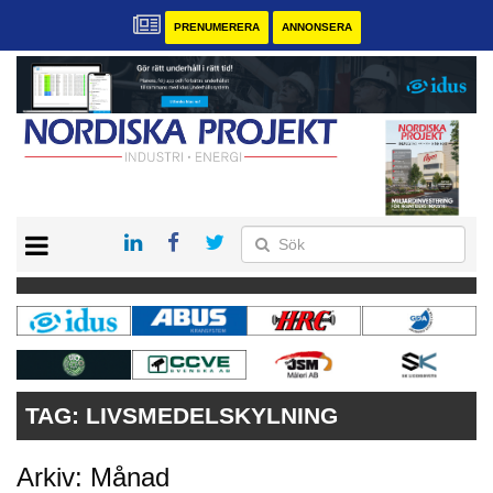
PRENUMERERA
ANNONSERA
START
KONTAKT
VÅRA ANDRA MAGASIN
PRENUMERERA
ANNONSERA
TAG:
LIVSMEDELSKYLNING
Arkiv: Månad