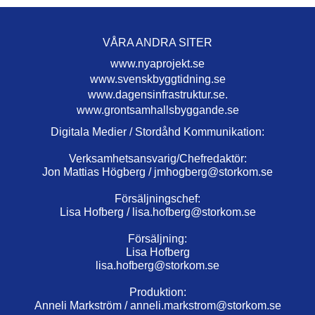
VÅRA ANDRA SITER
www.nyaprojekt.se
www.svenskbyggtidning.se
www.dagensinfrastruktur.se.
www.grontsamhallsbyggande.se
Digitala Medier / Stordåhd Kommunikation:
Verksamhetsansvarig/Chefredaktör:
Jon Mattias Högberg /
jmhogberg@storkom.se
Försäljningschef:
Lisa Hofberg /
lisa.hofberg@storkom.se
Försäljning:
Lisa Hofberg
lisa.hofberg@storkom.se
Produktion:
Anneli Markström /
anneli.markstrom@storkom.se