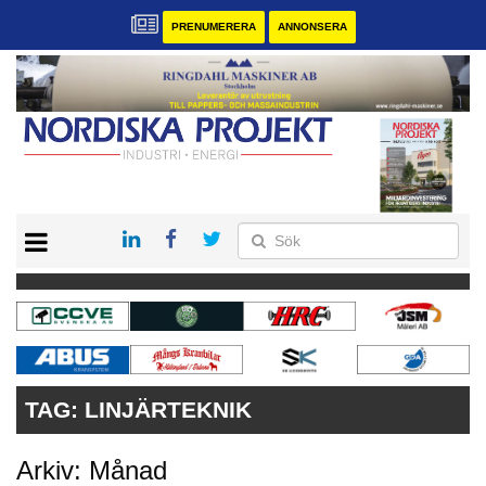
PRENUMERERA
ANNONSERA
START
KONTAKT
VÅRA ANDRA MAGASIN
PRENUMERERA
ANNONSERA
TAG:
LINJÄRTEKNIK
Arkiv: Månad