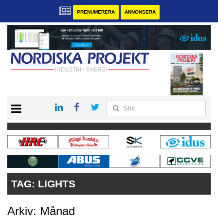
PRENUMERERA
ANNONSERA
START
KONTAKT
VÅRA ANDRA MAGASIN
PRENUMERERA
ANNONSERA
TAG:
LIGHTS
Arkiv: Månad