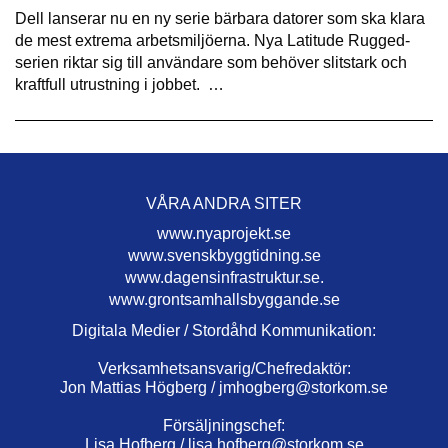
Dell lanserar nu en ny serie bärbara datorer som ska klara
de mest extrema arbetsmiljöerna. Nya Latitude Rugged-
serien riktar sig till användare som behöver slitstark och
kraftfull utrustning i jobbet. …
VÅRA ANDRA SITER
www.nyaprojekt.se
www.svenskbyggtidning.se
www.dagensinfrastruktur.se.
www.grontsamhallsbyggande.se
Digitala Medier / Stordåhd Kommunikation:
Verksamhetsansvarig/Chefredaktör:
Jon Mattias Högberg /
jmhogberg@storkom.se
Försäljningschef:
Lisa Hofberg /
lisa.hofberg@storkom.se