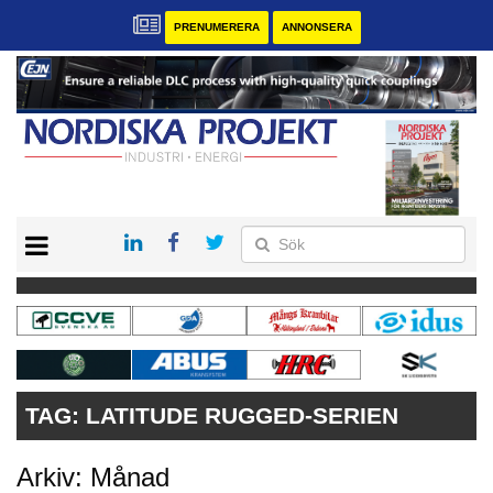
PRENUMERERA
ANNONSERA
START
KONTAKT
VÅRA ANDRA MAGASIN
PRENUMERERA
ANNONSERA
TAG:
LATITUDE RUGGED-SERIEN
Arkiv: Månad