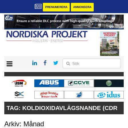
PRENUMERERA
ANNONSERA
START
KONTAKT
VÅRA ANDRA MAGASIN
PRENUMERERA
ANNONSERA
TAG:
KOLDIOXIDAVLÄGSNANDE (CDR
Arkiv: Månad