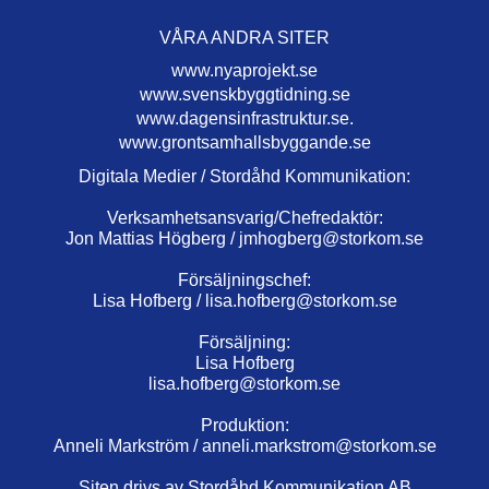
VÅRA ANDRA SITER
www.nyaprojekt.se
www.svenskbyggtidning.se
www.dagensinfrastruktur.se.
www.grontsamhallsbyggande.se
Digitala Medier / Stordåhd Kommunikation:
Verksamhetsansvarig/Chefredaktör:
Jon Mattias Högberg /
jmhogberg@storkom.se
Försäljningschef:
Lisa Hofberg /
lisa.hofberg@storkom.se
Försäljning:
Lisa Hofberg
lisa.hofberg@storkom.se
Produktion:
Anneli Markström /
anneli.markstrom@storkom.se
Siten drivs av Stordåhd Kommunikation AB