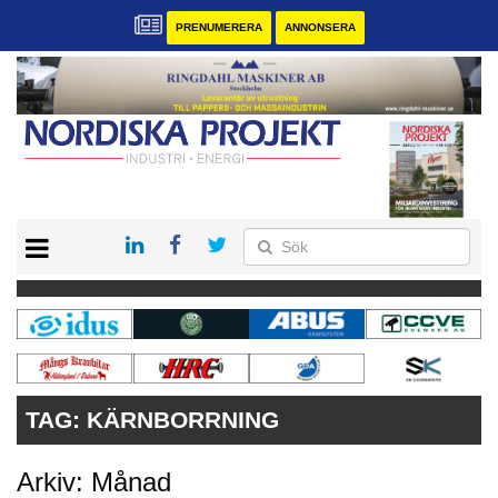
PRENUMERERA
ANNONSERA
START
KONTAKT
VÅRA ANDRA MAGASIN
PRENUMERERA
ANNONSERA
TAG:
KÄRNBORRNING
Arkiv: Månad