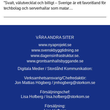
”Svalt, välutvecklat och billigt – Sverige är ett favoritland för
techbolag och serverhallar som matar…
VÅRA ANDRA SITER
www.nyaprojekt.se
www.svenskbyggtidning.se
www.dagensinfrastruktur.se.
www.grontsamhallsbyggande.se
Digitala Medier / Stordåhd Kommunikation:
Verksamhetsansvarig/Chefredaktör:
Jon Mattias Högberg /
jmhogberg@storkom.se
Försäljningschef:
Lisa Hofberg /
lisa.hofberg@storkom.se
Försäljning: