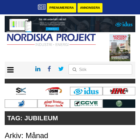
PRENUMERERA
ANNONSERA
START
KONTAKT
VÅRA ANDRA MAGASIN
PRENUMERERA
ANNONSERA
TAG:
JUBILEUM
Arkiv: Månad