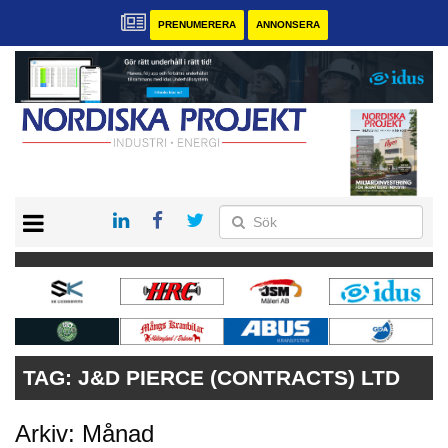
PRENUMERERA
ANNONSERA
START
KONTAKT
VÅRA ANDRA MAGASIN
PRENUMERERA
ANNONSERA
TAG:
J&D PIERCE (CONTRACTS) LTD
Arkiv: Månad