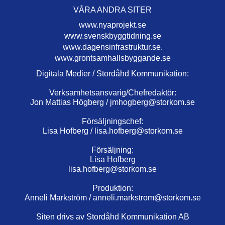
VÅRA ANDRA SITER
www.nyaprojekt.se
www.svenskbyggtidning.se
www.dagensinfrastruktur.se.
www.grontsamhallsbyggande.se
Digitala Medier / Stordåhd Kommunikation:
Verksamhetsansvarig/Chefredaktör:
Jon Mattias Högberg /
jmhogberg@storkom.se
Försäljningschef:
Lisa Hofberg /
lisa.hofberg@storkom.se
Försäljning:
Lisa Hofberg
lisa.hofberg@storkom.se
Produktion:
Anneli Markström /
anneli.markstrom@storkom.se
Siten drivs av Stordåhd Kommunikation AB