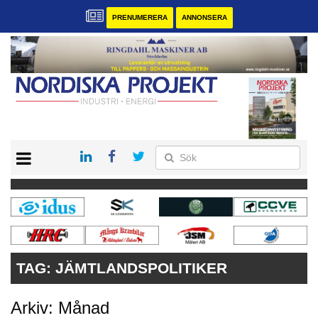
PRENUMERERA
ANNONSERA
START
KONTAKT
VÅRA ANDRA MAGASIN
PRENUMERERA
ANNONSERA
TAG:
JÄMTLANDSPOLITIKER
Arkiv: Månad