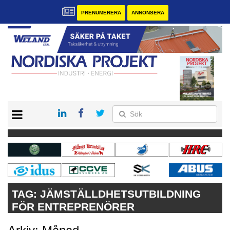
PRENUMERERA
ANNONSERA
START
KONTAKT
VÅRA ANDRA MAGASIN
PRENUMERERA
ANNONSERA
TAG:
JÄMSTÄLLDHETSUTBILDNING
FÖR ENTREPRENÖRER