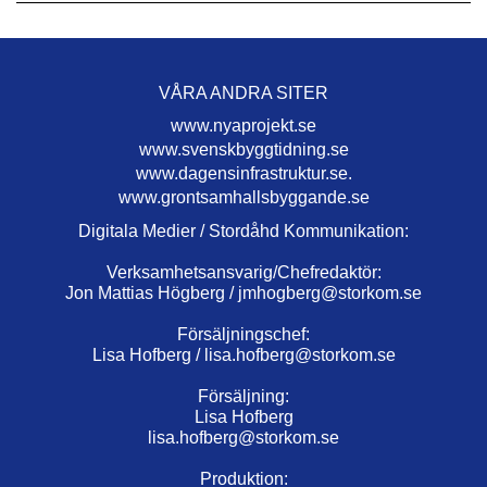
VÅRA ANDRA SITER
www.nyaprojekt.se
www.svenskbyggtidning.se
www.dagensinfrastruktur.se.
www.grontsamhallsbyggande.se
Digitala Medier / Stordåhd Kommunikation:
Verksamhetsansvarig/Chefredaktör:
Jon Mattias Högberg /
jmhogberg@storkom.se
Försäljningschef:
Lisa Hofberg /
lisa.hofberg@storkom.se
Försäljning:
Lisa Hofberg
lisa.hofberg@storkom.se
Produktion: