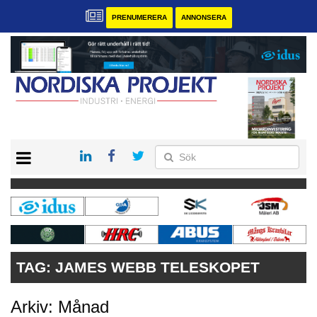
PRENUMERERA
ANNONSERA
START
KONTAKT
VÅRA ANDRA MAGASIN
PRENUMERERA
ANNONSERA
TAG:
JAMES WEBB TELESKOPET
Arkiv: Månad