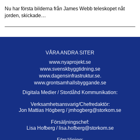
Nu har första bilderna från James Webb teleskopet nåt
jorden, skickade…
VÅRA ANDRA SITER
www.nyaprojekt.se
www.svenskbyggtidning.se
www.dagensinfrastruktur.se.
www.grontsamhallsbyggande.se
Digitala Medier / Stordåhd Kommunikation:
Verksamhetsansvarig/Chefredaktör:
Jon Mattias Högberg /
jmhogberg@storkom.se
Försäljningschef:
Lisa Hofberg /
lisa.hofberg@storkom.se
Försäljning: