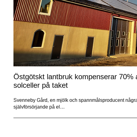
Östgötskt lantbruk kompenserar 70% a
solceller på taket
Svenneby Gård, en mjölk och spannmålsproducent några m
självförsörjande på el…