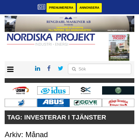
PRENUMERERA
ANNONSERA
START
KONTAKT
VÅRA ANDRA MAGASIN
PRENUMERERA
ANNONSERA
TAG:
INVESTERAR I TJÄNSTER
Arkiv: Månad