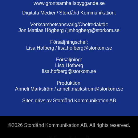
www.grontsamhallsbyggande.se
Digitala Medier / Stordåhd Kommunikation:
Verksamhetsansvarig/Chefredaktör:
Jon Mattias Högberg /
jmhogberg@storkom.se
Försäljningschef:
Lisa Hofberg /
lisa.hofberg@storkom.se
Försäljning:
Lisa Hofberg
lisa.hofberg@storkom.se
Produktion:
Anneli Markström /
anneli.markstrom@storkom.se
Siten drivs av Stordåhd Kommunikation AB
©
2026 Stordåhd Kommunikation AB, All rights reserved.