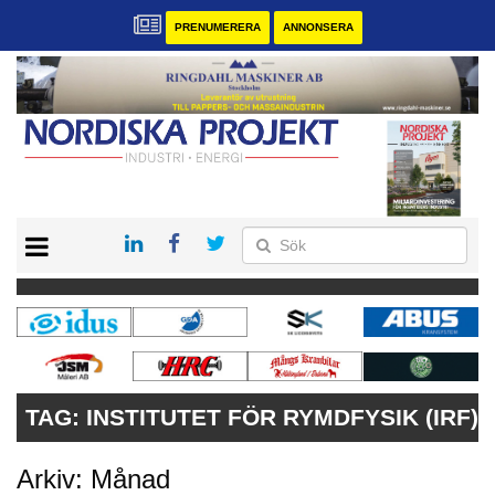
PRENUMERERA
ANNONSERA
START
KONTAKT
VÅRA ANDRA MAGASIN
PRENUMERERA
ANNONSERA
TAG:
INSTITUTET FÖR RYMDFYSIK (IRF)
Arkiv: Månad