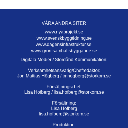
VÅRA ANDRA SITER
www.nyaprojekt.se
www.svenskbyggtidning.se
www.dagensinfrastruktur.se.
www.grontsamhallsbyggande.se
Digitala Medier / Stordåhd Kommunikation:
Verksamhetsansvarig/Chefredaktör:
Jon Mattias Högberg /
jmhogberg@storkom.se
Försäljningschef:
Lisa Hofberg /
lisa.hofberg@storkom.se
Försäljning:
Lisa Hofberg
lisa.hofberg@storkom.se
Produktion: