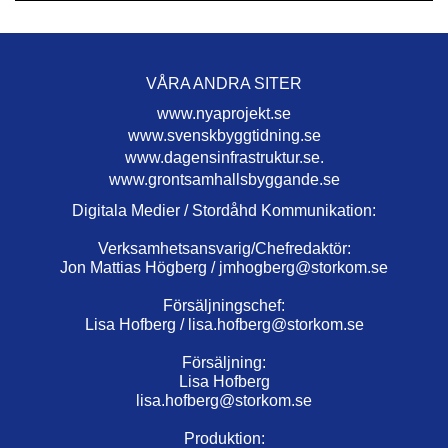
VÅRA ANDRA SITER
www.nyaprojekt.se
www.svenskbyggtidning.se
www.dagensinfrastruktur.se.
www.grontsamhallsbyggande.se
Digitala Medier / Stordåhd Kommunikation:
Verksamhetsansvarig/Chefredaktör:
Jon Mattias Högberg /
jmhogberg@storkom.se
Försäljningschef:
Lisa Hofberg /
lisa.hofberg@storkom.se
Försäljning:
Lisa Hofberg
lisa.hofberg@storkom.se
Produktion: