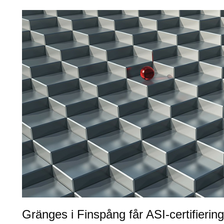
Gränges i Finspång får ASI-certifiering