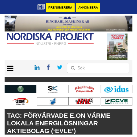
PRENUMERERA
ANNONSERA
START
KONTAKT
VÅRA ANDRA MAGASIN
PRENUMERERA
ANNONSERA
TAG:
FÖRVÄRVADE E.ON VÄRME
LOKALA ENERGILÖSNINGAR
AKTIEBOLAG (‘EVLE’)