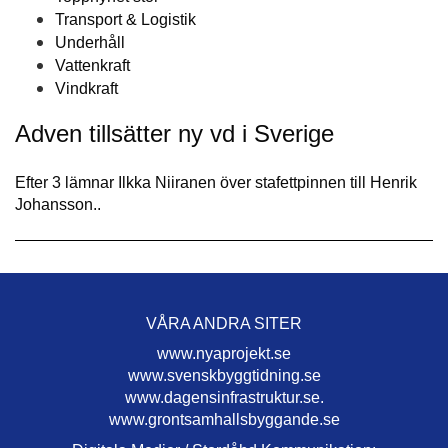
Transport & Logistik
Underhåll
Vattenkraft
Vindkraft
Adven tillsätter ny vd i Sverige
Efter 3 lämnar Ilkka Niiranen över stafettpinnen till Henrik
Johansson..
VÅRA ANDRA SITER
www.nyaprojekt.se
www.svenskbyggtidning.se
www.dagensinfrastruktur.se.
www.grontsamhallsbyggande.se