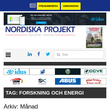
PRENUMERERA
ANNONSERA
START
KONTAKT
VÅRA ANDRA MAGASIN
PRENUMERERA
ANNONSERA
TAG:
FORSKNING OCH ENERGI
Arkiv: Månad