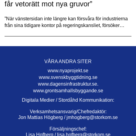
får vetorätt mot nya gruvor”
”När vänstersidan inte längre kan försvåra för industrierna
från sina tidigare kontor på regeringskansliet, försöker…
VÅRA ANDRA SITER
www.nyaprojekt.se
www.svenskbyggtidning.se
www.dagensinfrastruktur.se.
www.grontsamhallsbyggande.se
Digitala Medier / Stordåhd Kommunikation:
Verksamhetsansvarig/Chefredaktör:
Jon Mattias Högberg /
jmhogberg@storkom.se
Försäljningschef:
Lisa Hofberg /
lisa.hofberg@storkom.se