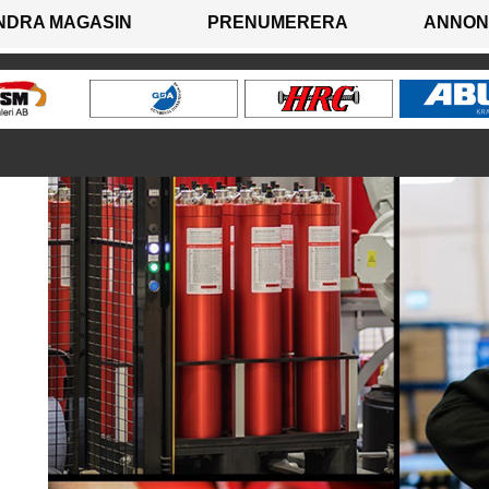
NDRA MAGASIN
PRENUMERERA
ANNON