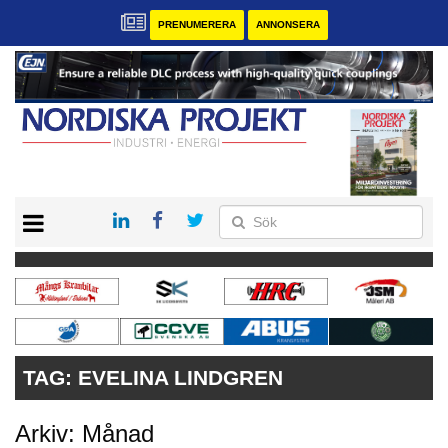
PRENUMERERA
ANNONSERA
START
KONTAKT
VÅRA ANDRA MAGASIN
PRENUMERERA
ANNONSERA
TAG:
EVELINA LINDGREN
Arkiv: Månad