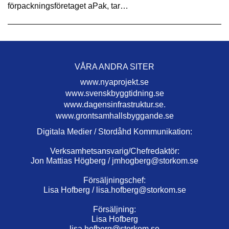
förpackningsföretaget aPak, tar…
VÅRA ANDRA SITER
www.nyaprojekt.se
www.svenskbyggtidning.se
www.dagensinfrastruktur.se.
www.grontsamhallsbyggande.se
Digitala Medier / Stordåhd Kommunikation:
Verksamhetsansvarig/Chefredaktör:
Jon Mattias Högberg /
jmhogberg@storkom.se
Försäljningschef:
Lisa Hofberg /
lisa.hofberg@storkom.se
Försäljning:
Lisa Hofberg
lisa.hofberg@storkom.se