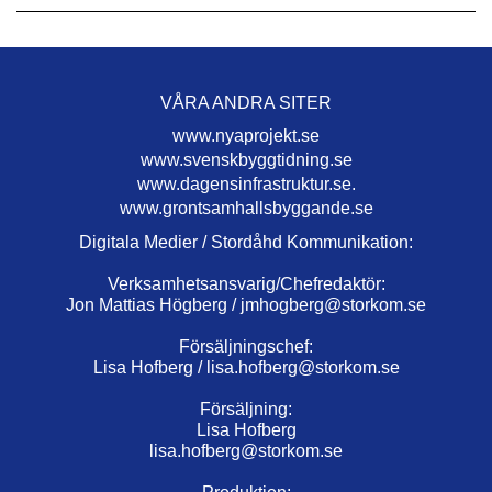
VÅRA ANDRA SITER
www.nyaprojekt.se
www.svenskbyggtidning.se
www.dagensinfrastruktur.se.
www.grontsamhallsbyggande.se
Digitala Medier / Stordåhd Kommunikation:
Verksamhetsansvarig/Chefredaktör:
Jon Mattias Högberg /
jmhogberg@storkom.se
Försäljningschef:
Lisa Hofberg /
lisa.hofberg@storkom.se
Försäljning:
Lisa Hofberg
lisa.hofberg@storkom.se