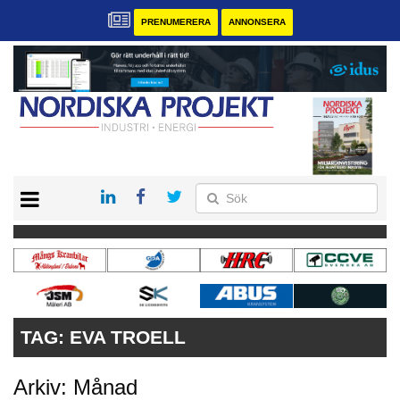
PRENUMERERA
ANNONSERA
START
KONTAKT
VÅRA ANDRA MAGASIN
PRENUMERERA
ANNONSERA
TAG:
EVA TROELL
Arkiv: Månad