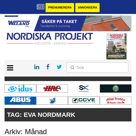
PRENUMERERA
ANNONSERA
START
KONTAKT
VÅRA ANDRA MAGASIN
PRENUMERERA
ANNONSERA
TAG:
EVA NORDMARK
Arkiv: Månad