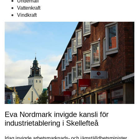
Underhåll
Vattenkraft
Vindkraft
Eva Nordmark invigde kansli för
industrietablering i Skellefteå
Idag invigde arbetsmarknads- och jämställdhetsminister