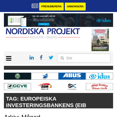
PRENUMERERA
ANNONSERA
START
KONTAKT
VÅRA ANDRA MAGASIN
PRENUMERERA
ANNONSERA
TAG:
EUROPEISKA
INVESTERINGSBANKENS (EIB