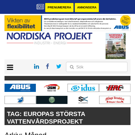
PRENUMERERA
ANNONSERA
START
KONTAKT
VÅRA ANDRA MAGASIN
PRENUMERERA
ANNONSERA
TAG:
EUROPAS STÖRSTA
VATTENVÅRDSPROJEKT