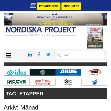
PRENUMERERA
ANNONSERA
START
KONTAKT
VÅRA ANDRA MAGASIN
PRENUMERERA
ANNONSERA
TAG:
ETAPPER
Arkiv: Månad