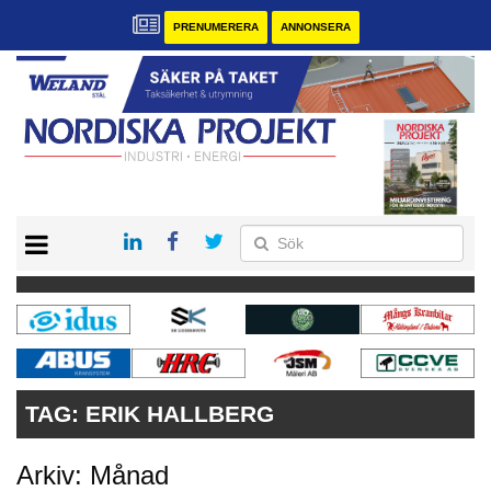
PRENUMERERA
ANNONSERA
START
KONTAKT
VÅRA ANDRA MAGASIN
PRENUMERERA
ANNONSERA
TAG:
ERIK HALLBERG
Arkiv: Månad