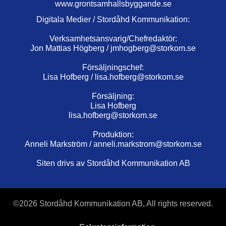
www.grontsamhallsbyggande.se
Digitala Medier / Stordåhd Kommunikation:
Verksamhetsansvarig/Chefredaktör:
Jon Mattias Högberg /
jmhogberg@storkom.se
Försäljningschef:
Lisa Hofberg /
lisa.hofberg@storkom.se
Försäljning:
Lisa Hofberg
lisa.hofberg@storkom.se
Produktion:
Anneli Markström /
anneli.markstrom@storkom.se
Siten drivs av Stordåhd Kommunikation AB
©
2026 Stordåhd Kommunikation AB, All rights reserved.