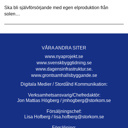
Ska bli självförsörjande med egen elproduktion från
solen…
VÅRA ANDRA SITER
www.nyaprojekt.se
www.svenskbyggtidning.se
www.dagensinfrastruktur.se.
www.grontsamhallsbyggande.se
Digitala Medier / Stordåhd Kommunikation:
Verksamhetsansvarig/Chefredaktör:
Jon Mattias Högberg /
jmhogberg@storkom.se
Försäljningschef:
Lisa Hofberg /
lisa.hofberg@storkom.se
Försäljning: