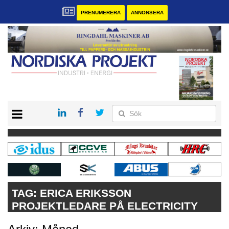
PRENUMERERA
ANNONSERA
START
KONTAKT
VÅRA ANDRA MAGASIN
PRENUMERERA
ANNONSERA
TAG:
ERICA ERIKSSON
PROJEKTLEDARE PÅ ELECTRICITY