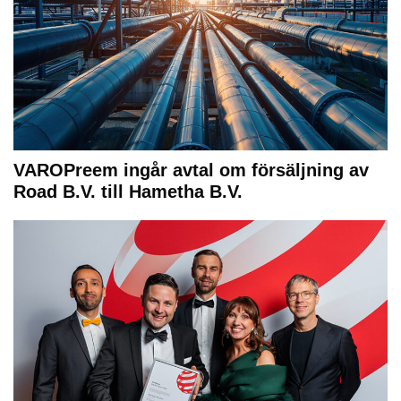
VAROPreem ingår avtal om försäljning av
Road B.V. till Hametha B.V.