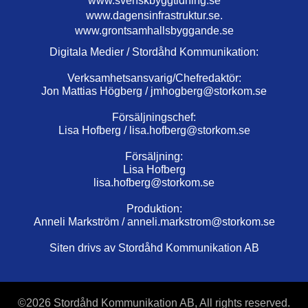
www.svenskbyggtidning.se
www.dagensinfrastruktur.se.
www.grontsamhallsbyggande.se
Digitala Medier / Stordåhd Kommunikation:
Verksamhetsansvarig/Chefredaktör:
Jon Mattias Högberg /
jmhogberg@storkom.se
Försäljningschef:
Lisa Hofberg /
lisa.hofberg@storkom.se
Försäljning:
Lisa Hofberg
lisa.hofberg@storkom.se
Produktion:
Anneli Markström /
anneli.markstrom@storkom.se
Siten drivs av Stordåhd Kommunikation AB
©
2026 Stordåhd Kommunikation AB, All rights reserved.