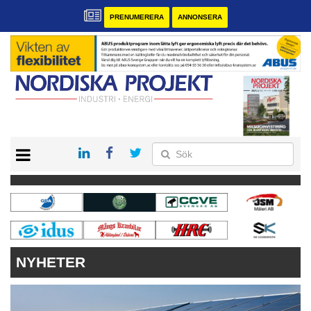
PRENUMERERA
ANNONSERA
START
KONTAKT
VÅRA ANDRA MAGASIN
PRENUMERERA
ANNONSERA
NYHETER