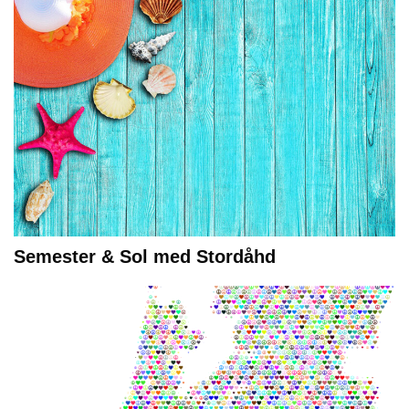
Semester & Sol med Stordåhd