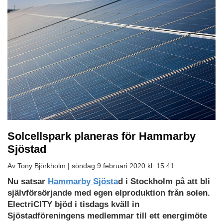
Solcellspark planeras för Hammarby
Sjöstad
Av Tony Björkholm |
söndag 9 februari 2020 kl. 15:41
Nu satsar
Hammarby Sjösta
d i Stockholm på att bli
självförsörjande med egen elproduktion från solen.
ElectriCITY bjöd i tisdags kväll in
Sjöstadföreningens medlemmar till ett energimöte