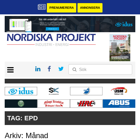
PRENUMERERA
ANNONSERA
START
KONTAKT
VÅRA ANDRA MAGASIN
PRENUMERERA
ANNONSERA
TAG:
EPD
Arkiv: Månad