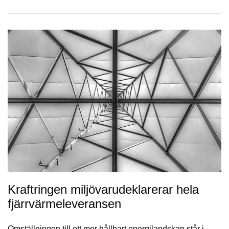
Kraftringen miljövarudeklarerar hela
fjärrvärmeleveransen
Omställningen till ett mer hållbart energilandskap står i