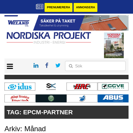
PRENUMERERA
ANNONSERA
START
KONTAKT
VÅRA ANDRA MAGASIN
PRENUMERERA
ANNONSERA
TAG:
EPCM-PARTNER
Arkiv: Månad