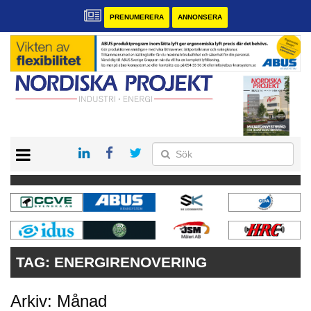
PRENUMERERA
ANNONSERA
START
KONTAKT
VÅRA ANDRA MAGASIN
PRENUMERERA
ANNONSERA
TAG:
ENERGIRENOVERING
Arkiv: Månad