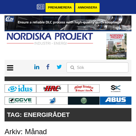
PRENUMERERA
ANNONSERA
START
KONTAKT
VÅRA ANDRA MAGASIN
PRENUMERERA
ANNONSERA
TAG:
ENERGIRÅDET
Arkiv: Månad