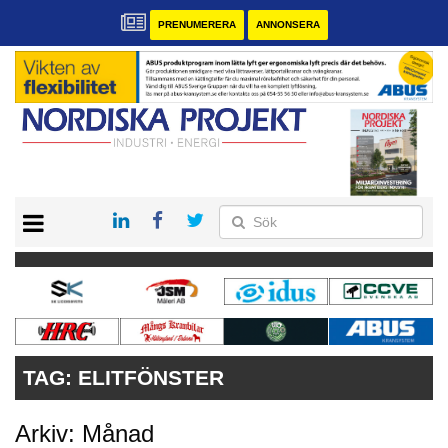
PRENUMERERA
ANNONSERA
START
KONTAKT
VÅRA ANDRA MAGASIN
PRENUMERERA
ANNONSERA
TAG:
ELITFÖNSTER
Arkiv: Månad