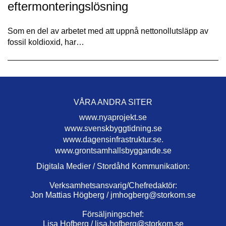
eftermonteringslösning
Som en del av arbetet med att uppnå nettonollutsläpp av
fossil koldioxid, har…
VÅRA ANDRA SITER
www.nyaprojekt.se
www.svenskbyggtidning.se
www.dagensinfrastruktur.se.
www.grontsamhallsbyggande.se
Digitala Medier / Stordåhd Kommunikation:
Verksamhetsansvarig/Chefredaktör:
Jon Mattias Högberg /
jmhogberg@storkom.se
Försäljningschef:
Lisa Hofberg /
lisa.hofberg@storkom.se