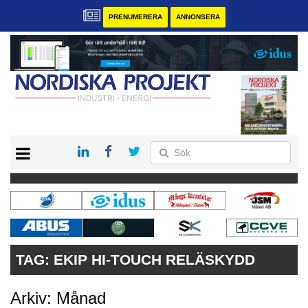
PRENUMERERA
ANNONSERA
START
KONTAKT
VÅRA ANDRA MAGASIN
PRENUMERERA
ANNONSERA
TAG:
EKIP HI-TOUCH RELÄSKYDD
Arkiv: Månad