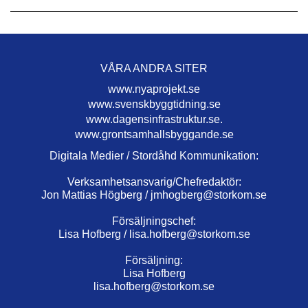
VÅRA ANDRA SITER
www.nyaprojekt.se
www.svenskbyggtidning.se
www.dagensinfrastruktur.se.
www.grontsamhallsbyggande.se
Digitala Medier / Stordåhd Kommunikation:
Verksamhetsansvarig/Chefredaktör:
Jon Mattias Högberg /
jmhogberg@storkom.se
Försäljningschef:
Lisa Hofberg /
lisa.hofberg@storkom.se
Försäljning:
Lisa Hofberg
lisa.hofberg@storkom.se