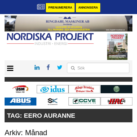
PRENUMERERA
ANNONSERA
START
KONTAKT
VÅRA ANDRA MAGASIN
PRENUMERERA
ANNONSERA
TAG:
EERO AURANNE
Arkiv: Månad