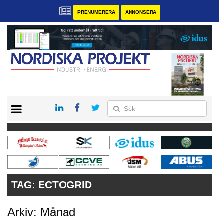
PRENUMERERA
ANNONSERA
START
KONTAKT
VÅRA ANDRA MAGASIN
PRENUMERERA
ANNONSERA
TAG:
ECTOGRID
Arkiv: Månad