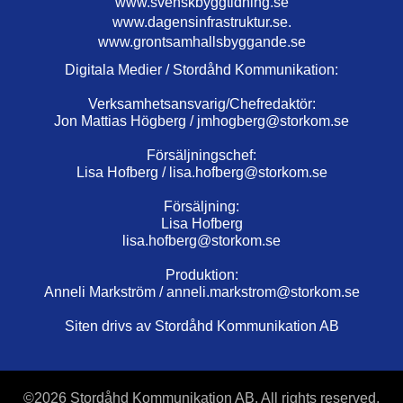
www.svenskbyggtidning.se
www.dagensinfrastruktur.se.
www.grontsamhallsbyggande.se
Digitala Medier / Stordåhd Kommunikation:
Verksamhetsansvarig/Chefredaktör:
Jon Mattias Högberg /
jmhogberg@storkom.se
Försäljningschef:
Lisa Hofberg /
lisa.hofberg@storkom.se
Försäljning:
Lisa Hofberg
lisa.hofberg@storkom.se
Produktion:
Anneli Markström /
anneli.markstrom@storkom.se
Siten drivs av Stordåhd Kommunikation AB
©
2026 Stordåhd Kommunikation AB, All rights reserved.