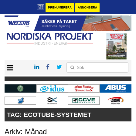
PRENUMERERA
ANNONSERA
START
KONTAKT
VÅRA ANDRA MAGASIN
PRENUMERERA
ANNONSERA
TAG:
ECOTUBE-SYSTEMET
Arkiv: Månad