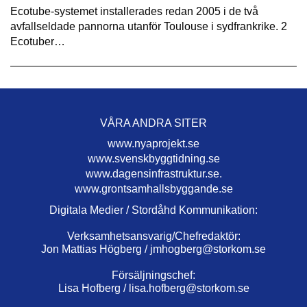
Ecotube-systemet installerades redan 2005 i de två
avfallseldade pannorna utanför Toulouse i sydfrankrike. 2
Ecotuber…
VÅRA ANDRA SITER
www.nyaprojekt.se
www.svenskbyggtidning.se
www.dagensinfrastruktur.se.
www.grontsamhallsbyggande.se
Digitala Medier / Stordåhd Kommunikation:
Verksamhetsansvarig/Chefredaktör:
Jon Mattias Högberg /
jmhogberg@storkom.se
Försäljningschef:
Lisa Hofberg /
lisa.hofberg@storkom.se