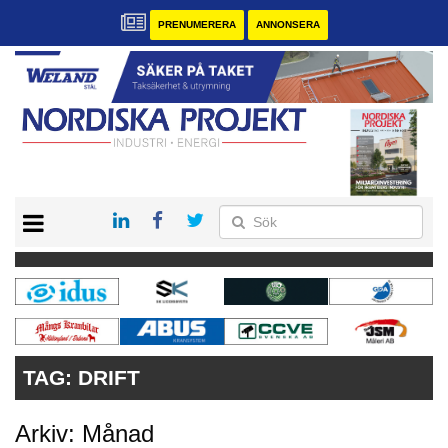
PRENUMERERA
ANNONSERA
START
KONTAKT
VÅRA ANDRA MAGASIN
PRENUMERERA
ANNONSERA
TAG:
DRIFT
Arkiv: Månad