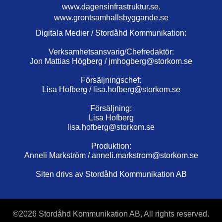
www.dagensinfrastruktur.se.
www.grontsamhallsbyggande.se
Digitala Medier / Stordåhd Kommunikation:
Verksamhetsansvarig/Chefredaktör:
Jon Mattias Högberg /
jmhogberg@storkom.se
Försäljningschef:
Lisa Hofberg /
lisa.hofberg@storkom.se
Försäljning:
Lisa Hofberg
lisa.hofberg@storkom.se
Produktion:
Anneli Markström /
anneli.markstrom@storkom.se
Siten drivs av Stordåhd Kommunikation AB
©
2026 Stordåhd Kommunikation AB, All rights reserved.