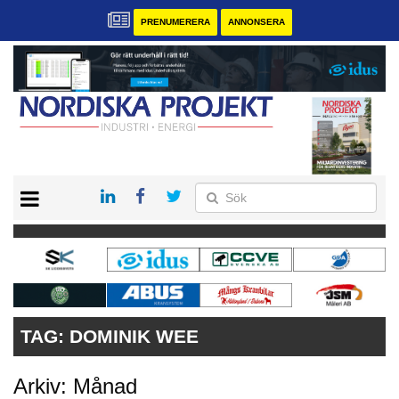
PRENUMERERA
ANNONSERA
START
KONTAKT
VÅRA ANDRA MAGASIN
PRENUMERERA
ANNONSERA
TAG:
DOMINIK WEE
Arkiv: Månad