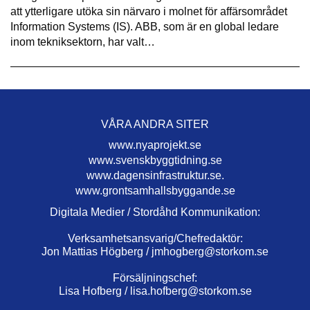
att ytterligare utöka sin närvaro i molnet för affärsområdet
Information Systems (IS). ABB, som är en global ledare
inom tekniksektorn, har valt…
VÅRA ANDRA SITER
www.nyaprojekt.se
www.svenskbyggtidning.se
www.dagensinfrastruktur.se.
www.grontsamhallsbyggande.se
Digitala Medier / Stordåhd Kommunikation:
Verksamhetsansvarig/Chefredaktör:
Jon Mattias Högberg /
jmhogberg@storkom.se
Försäljningschef:
Lisa Hofberg /
lisa.hofberg@storkom.se