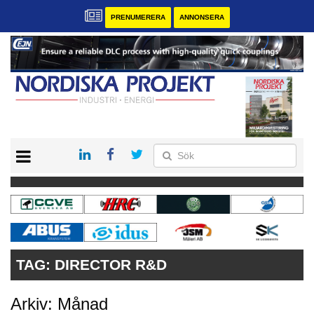
PRENUMERERA
ANNONSERA
START
KONTAKT
VÅRA ANDRA MAGASIN
PRENUMERERA
ANNONSERA
TAG:
DIRECTOR R&D
Arkiv: Månad