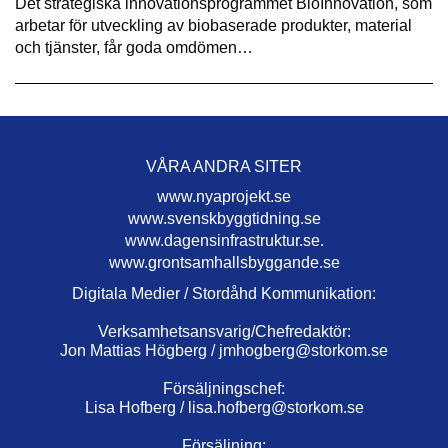
Det strategiska innovationsprogrammet BioInnovation, som
arbetar för utveckling av biobaserade produkter, material
och tjänster, får goda omdömen…
VÅRA ANDRA SITER
www.nyaprojekt.se
www.svenskbyggtidning.se
www.dagensinfrastruktur.se.
www.grontsamhallsbyggande.se
Digitala Medier / Stordåhd Kommunikation:
Verksamhetsansvarig/Chefredaktör:
Jon Mattias Högberg /
jmhogberg@storkom.se
Försäljningschef:
Lisa Hofberg /
lisa.hofberg@storkom.se
Försäljning: