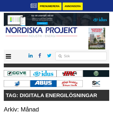
PRENUMERERA
ANNONSERA
START
KONTAKT
VÅRA ANDRA MAGASIN
PRENUMERERA
ANNONSERA
TAG:
DIGITALA ENERGILÖSNINGAR
Arkiv: Månad