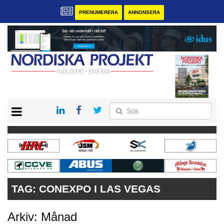
PRENUMERERA
ANNONSERA
START
KONTAKT
VÅRA ANDRA MAGASIN
PRENUMERERA
ANNONSERA
TAG:
CONEXPO I LAS VEGAS
Arkiv: Månad