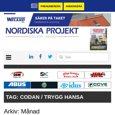
PRENUMERERA
ANNONSERA
START
KONTAKT
VÅRA ANDRA MAGASIN
PRENUMERERA
ANNONSERA
TAG:
CODAN / TRYGG HANSA
Arkiv: Månad