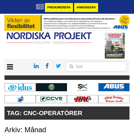
PRENUMERERA
ANNONSERA
START
KONTAKT
VÅRA ANDRA MAGASIN
PRENUMERERA
ANNONSERA
TAG:
CNC-OPERATÖRER
Arkiv: Månad