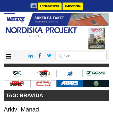
PRENUMERERA
ANNONSERA
START
KONTAKT
VÅRA ANDRA MAGASIN
PRENUMERERA
ANNONSERA
TAG:
BRAVIDA
Arkiv: Månad