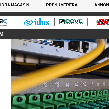
NDRA MAGASIN
PRENUMERERA
ANNON
RM